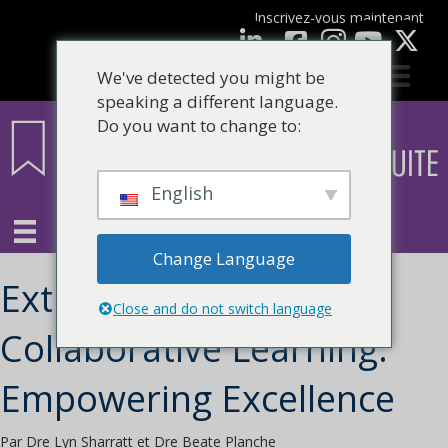
Inscrivez-vous maintenant
Facebook
LinkedIn
Youtube
We've detected you might be
speaking a different language.
Do you want to change to:
English
Change Language
Extraits de Leading
Close and do not switch language
Collaborative Learning:
Empowering Excellence
Par Dre Lyn Sharratt et Dre Beate Planche