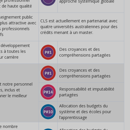
ge professionnel
approche systémique globale
t de haute qualité
nseignement public
CLS est actuellement en partenariat avec
 plus attractive avec
quatre universités australiennes pour des
s professionnels
crédits menant à un master.
ifs
e développement
Des croyances et des
ts à toutes les
compréhensions partagées
ur carrière
Des croyances et des
compréhensions partagées
t notre personnel
Responsabilité et imputabilité
s, inclus et
partagées
er le meilleur
Allocation des budgets du
système et des écoles pour
l’apprentissage
le nombre