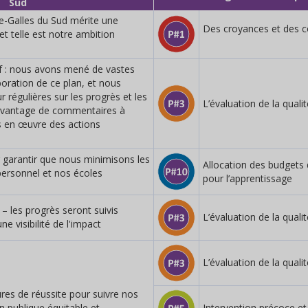
Sud
e-Galles du Sud mérite une
Des croyances et des 
et telle est notre ambition
if : nous avons mené de vastes
boration de ce plan, et nous
 régulières sur les progrès et les
L’évaluation de la quali
davantage de commentaires à
 en œuvre des actions
r garantir que nous minimisons les
Allocation des budgets
personnel et nos écoles
pour l’apprentissage
– les progrès seront suivis
L’évaluation de la quali
e visibilité de l'impact
L’évaluation de la quali
res de réussite pour suivre nos
n publique équitable et
Intervention précoce et