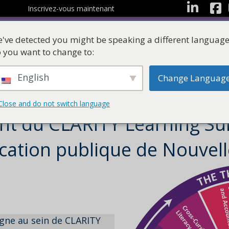
Facebo
LinkedIn
Inscrivez-vous maintenant
've detected you might be speaking a different language
 you want to change to:
English
Change Languag
Les ressources
Suites d'apprentissag
Close and do not switch language
t du CLARITY Learning Sui
ucation publique de Nouvell
igne au sein de CLARITY