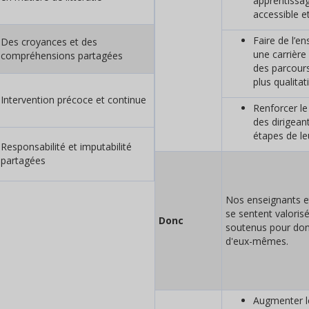
apprentissa
accessible e
Faire de l’e
Des croyances et des
une carrière
compréhensions partagées
des parcour
plus qualitat
Intervention précoce et continue
Renforcer l
des dirigean
étapes de le
Responsabilité et imputabilité
partagées
Nos enseignants e
se sentent valorisé
Donc
soutenus pour donn
d'eux-mêmes.
Augmenter 