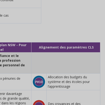
de cas
plan NSW - Pour
Alignement des paramètres CLS
el
fiance et le
a profession
le personnel de
Allocation des budgets du
x pénuries de
système et des écoles pour
l’apprentissage
etenir davantage
s de grande qualité,
r dans les régions
Des croyances et des