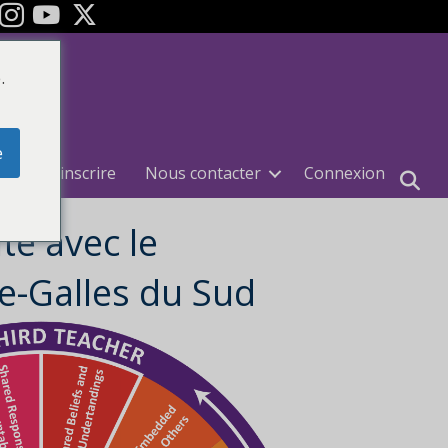
ok
Youtube
.
e
e
S'inscrire
Nous contacter
Connexion
te avec le
e-Galles du Sud