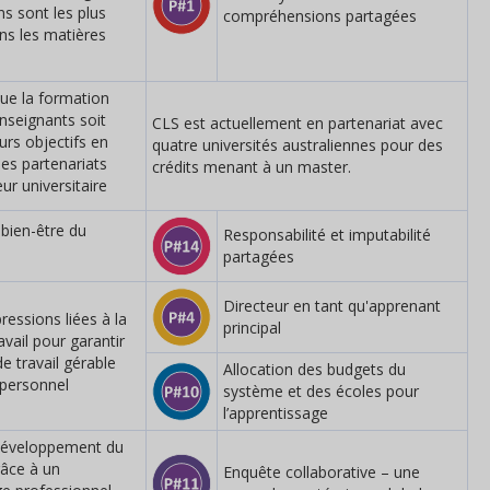
ns sont les plus
compréhensions partagées
ans les matières
 que la formation
enseignants soit
CLS est actuellement en partenariat avec
urs objectifs en
quatre universités australiennes pour des
des partenariats
crédits menant à un master.
ur universitaire
 bien-être du
Responsabilité et imputabilité
partagées
Directeur en tant qu'apprenant
ressions liées à la
principal
avail pour garantir
e travail gérable
Allocation des budgets du
 personnel
système et des écoles pour
l’apprentissage
 développement du
râce à un
Enquête collaborative – une