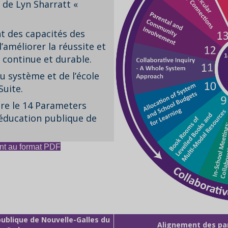
 de Lyn Sharratt «
nt des capacités des
’améliorer la réussite et
 continue et durable.
u système et de l’école
uite.
tre le 14 Parameters
l'éducation publique de
nt au format PDF
publique de Nouvelle-Galles du
Alignement des pa