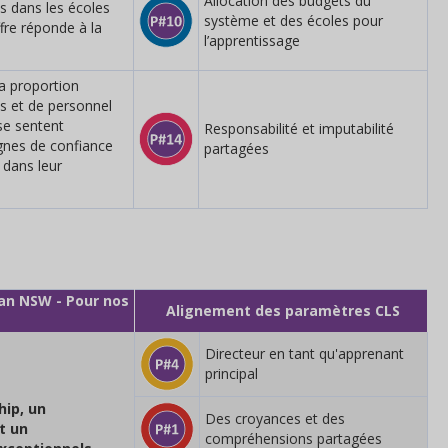
Allocation des budgets du
s dans les écoles
système et des écoles pour
ffre réponde à la
l’apprentissage
a proportion
s et de personnel
 se sentent
Responsabilité et imputabilité
ignes de confiance
partagées
 dans leur
an NSW - Pour nos
Alignement des paramètres CLS
Directeur en tant qu'apprenant
principal
hip, un
Des croyances et des
t un
compréhensions partagées