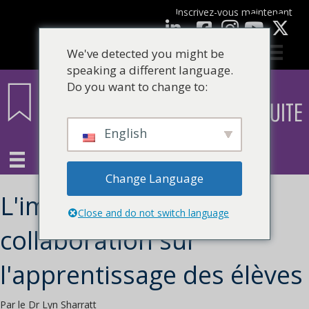
Inscrivez-vous maintenant
Facebook
LinkedIn
Youtube
We've detected you might be
speaking a different language.
Do you want to change to:
English
Change Language
L'impact de la
Close and do not switch language
collaboration sur
l'apprentissage des élèves
Par le Dr Lyn Sharratt