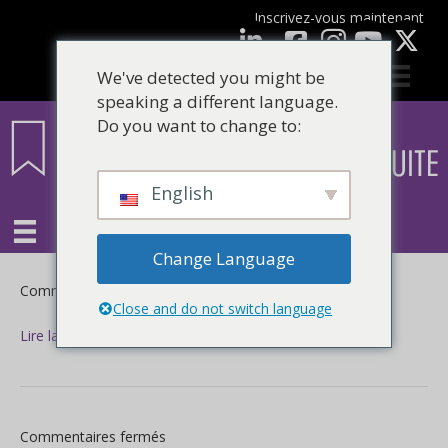
Inscrivez-vous maintenant
Facebook
LinkedIn
Youtube
We've detected you might be
speaking a different language.
Do you want to change to:
English
Change Language
sur
Commentaires fermés
Close and do not switch language
Lire la suite
sur
Commentaires fermés