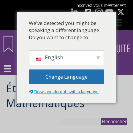
Inscrivez-vous maintenant
Facebook
LinkedIn
Youtube
We've detected you might be
speaking a different language.
Do you want to change to:
English
Change Language
Étiquette du sujet :
Close and do not switch language
Mathématiques