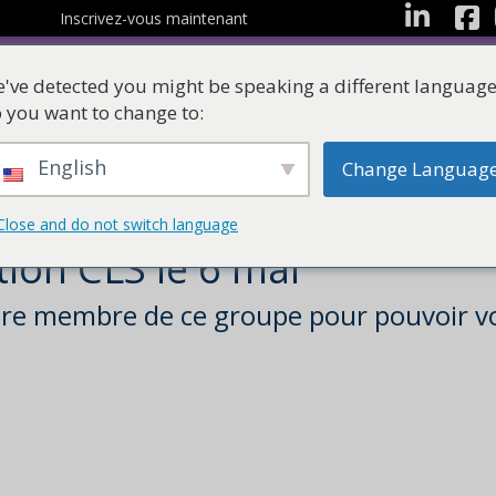
Facebo
LinkedIn
Inscrivez-vous maintenant
've detected you might be speaking a different language
 you want to change to:
English
Change Languag
Les ressources
Suites d'apprentissag
Close and do not switch language
tion CLS le 6 mai
tre membre de ce groupe pour pouvoir vo