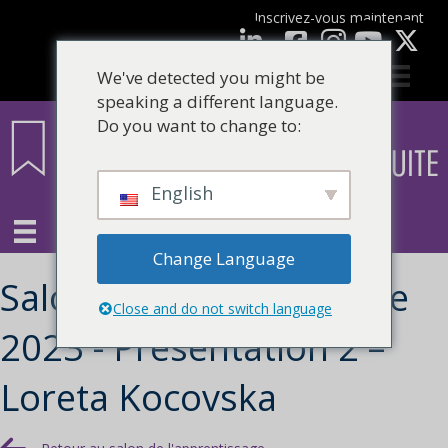
Inscrivez-vous maintenant
Facebook
LinkedIn
Youtube
We've detected you might be
speaking a different language.
Do you want to change to:
English
Change Language
Salon de l'apprentissage
Close and do not switch language
2023 - Présentation 2 –
Loreta Kocovska