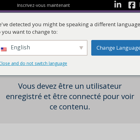
Facebo
LinkedIn
Inscrivez-vous maintenant
've detected you might be speaking a different language
 you want to change to:
English
Change Languag
Les ressources
Suites d'apprentissag
Close and do not switch language
Vous devez être un utilisateur
enregistré et être connecté pour voir
ce contenu.