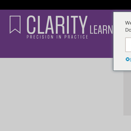
We
Do