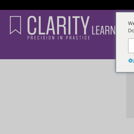
We
Do