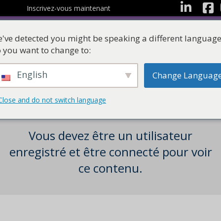
Facebo
LinkedIn
Inscrivez-vous maintenant
've detected you might be speaking a different language
 you want to change to:
English
Change Languag
Les ressources
Suites d'apprentissag
Close and do not switch language
Vous devez être un utilisateur
enregistré et être connecté pour voir
ce contenu.