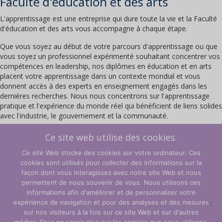
Faculté d'éducation et des arts
L'apprentissage est une entreprise qui dure toute la vie et la Faculté
d'éducation et des arts vous accompagne à chaque étape.
Que vous soyez au début de votre parcours d'apprentissage ou que
vous soyez un professionnel expérimenté souhaitant concentrer vos
compétences en leadership, nos diplômes en éducation et en arts
placent votre apprentissage dans un contexte mondial et vous
donnent accès à des experts en enseignement engagés dans les
dernières recherches. Nous nous concentrons sur l'apprentissage
pratique et l'expérience du monde réel qui bénéficient de liens solides
avec l'industrie, le gouvernement et la communauté.
En savoir plus sur la Faculté d'éducation et des arts de l'ACU
ici
.
Ce site web utilise des cookies.
Ce site Web stocke des cookies sur votre ordinateur. Ces
quantité
cookies sont utilisés pour collecter des informations sur la
Ajouter au panier
de
façon dont vous interagissez avec notre site Web et nous
ACU
permettent de nous souvenir de vous. Nous utilisons ces
Faculty
←
Retour à la boutique
Chariot
→
informations afin d'améliorer et de personnaliser votre
of
expérience de navigation et pour des analyses et des mesures
Education
sur nos visiteurs à la fois sur ce site Web et sur d'autres
Termes et conditions
and