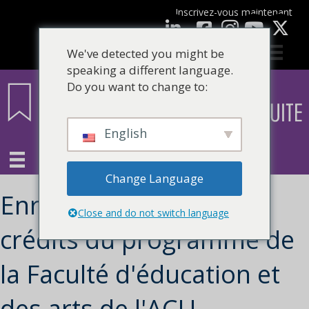
Inscrivez-vous maintenant
Facebook
LinkedIn
Youtube
We've detected you might be
speaking a different language.
Do you want to change to:
English
Change Language
Enregistrement des
Close and do not switch language
crédits du programme de
la Faculté d'éducation et
des arts de l'ACU