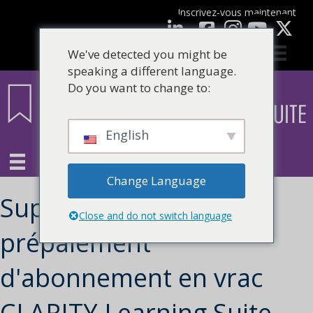
Inscrivez-vous maintenant
Facebook
LinkedIn
Youtube
We've detected you might be
speaking a different language.
Do you want to change to:
English
Change Language
Suppléments de
Close and do not switch language
prépaiement
d'abonnement en vrac
CLARITY Learning Suite