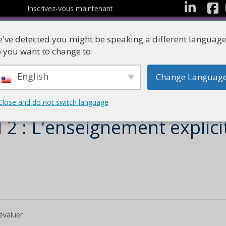
Facebo
LinkedIn
Inscrivez-vous maintenant
've detected you might be speaking a different language
 you want to change to:
English
Change Languag
Les ressources
Suites d'apprentissag
Close and do not switch language
 2 : L'enseignement explici
évaluer