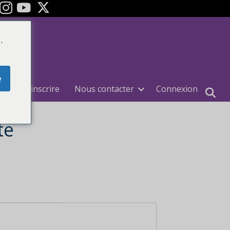
ok
Youtube
.
e
e
S'inscrire
Nous contacter
Connexion
te