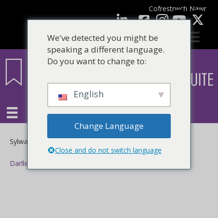
Cofrestrwch Nawr
facebook
LinkedIn
YouTube
We've detected you might be
speaking a different language.
Do you want to change to:
English
Change Language
ar
Sylwadau wedi eu Diffodd
Close and do not switch language
Darllen mwy