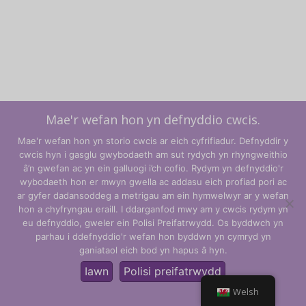
Mae'r wefan hon yn defnyddio cwcis.
Mae'r wefan hon yn storio cwcis ar eich cyfrifiadur. Defnyddir y
cwcis hyn i gasglu gwybodaeth am sut rydych yn rhyngweithio
â’n gwefan ac yn ein galluogi i’ch cofio. Rydym yn defnyddio'r
wybodaeth hon er mwyn gwella ac addasu eich profiad pori ac
ar gyfer dadansoddeg a metrigau am ein hymwelwyr ar y wefan
hon a chyfryngau eraill. I ddarganfod mwy am y cwcis rydym yn
Telerau ac Amodau
eu defnyddio, gweler ein Polisi Preifatrwydd. Os byddwch yn
parhau i ddefnyddio'r wefan hon byddwn yn cymryd yn
Polisi Preifatrwydd
ganiataol eich bod yn hapus â hyn.
© CLARITY Learning Suite Global Inc. Cedwir pob hawl.
Iawn
Polisi preifatrwydd
Welsh