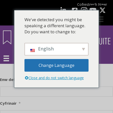
Cofrestrwch Nawr
facebook
LinkedIn
YouTube
We've detected you might be
speaking a different language.
Do you want to change to:
English
Change Language
Close and do not switch language
Enw defnyddiwr neu E-bost
*
Cyfrinair
*