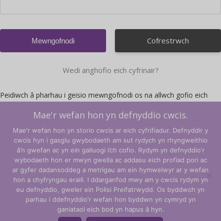
Cofrestrwch
Wedi anghofio eich cyfrinair?
Peidiwch â pharhau i geisio mewngofnodi os na allwch gofio eich
cyfrinair. Defnyddiwch y ddolen Wedi anghofio eich Cyfrinair i ailosod
Mae'r wefan hon yn defnyddio cwcis.
eich cyfrinair yn lle hynny.
Mae'r wefan hon yn storio cwcis ar eich cyfrifiadur. Defnyddir y
Os byddwch yn ceisio mewngofnodi'n anghywir ormod o weithiau,
cwcis hyn i gasglu gwybodaeth am sut rydych yn rhyngweithio
byddwch yn cael eich cloi allan o'r safle a gallai achosi i'ch ysgol gael
â’n gwefan ac yn ein galluogi i’ch cofio. Rydym yn defnyddio'r
ei chloi allan.
wybodaeth hon er mwyn gwella ac addasu eich profiad pori ac
ar gyfer dadansoddeg a metrigau am ein hymwelwyr ar y wefan
hon a chyfryngau eraill. I ddarganfod mwy am y cwcis rydym yn
Telerau ac Amodau
eu defnyddio, gweler ein Polisi Preifatrwydd. Os byddwch yn
parhau i ddefnyddio'r wefan hon byddwn yn cymryd yn
Polisi Preifatrwydd
ganiataol eich bod yn hapus â hyn.