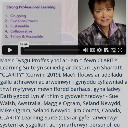
Mae'r Dysgu Proffesiynol ar-lein o fewn CLARITY
Learning Suite yn seiliedig ar destun Lyn Sharratt
"CLARITY" (Corwin, 2019). Mae'r ffocws ar adeiladu
gallu athrawon ac arweinwyr i gynyddu cyflawniad a
thwf myfyrwyr mewn ffordd barhaus, gynaliadwy.
Datblygodd Lyn a'i thîm o gydweithredwyr - Sue
Walsh, Awstralia, Maggie Ogram, Seland Newydd,
Mike Ogram, Seland Newydd, Jim Coutts, Canada,
CLARITY Learning Suite (CLS) ar gyfer arweinwyr
system ac ysgolion, ac i ymarferwyr bersonoli eu