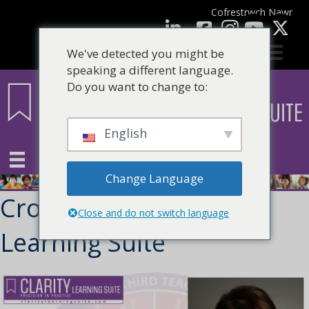
Cofrestrwch Nawr
facebook
LinkedIn
YouTube
We've detected you might be
speaking a different language.
Do you want to change to:
English
Change Language
Croeso i'r CLARITY
Close and do not switch language
Learning Suite