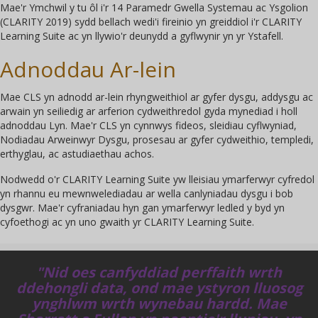
Mae'r Ymchwil y tu ôl i'r 14 Paramedr Gwella Systemau ac Ysgolion
(CLARITY 2019) sydd bellach wedi'i fireinio yn greiddiol i'r CLARITY
Learning Suite ac yn llywio'r deunydd a gyflwynir yn yr Ystafell.
Adnoddau Ar-lein
Mae CLS yn adnodd ar-lein rhyngweithiol ar gyfer dysgu, addysgu ac
arwain yn seiliedig ar arferion cydweithredol gyda mynediad i holl
adnoddau Lyn. Mae'r CLS yn cynnwys fideos, sleidiau cyflwyniad,
Nodiadau Arweinwyr Dysgu, prosesau ar gyfer cydweithio, templedi,
erthyglau, ac astudiaethau achos.
Nodwedd o'r CLARITY Learning Suite yw lleisiau ymarferwyr cyfredol
yn rhannu eu mewnwelediadau ar wella canlyniadau dysgu i bob
dysgwr. Mae'r cyfraniadau hyn gan ymarferwyr ledled y byd yn
cyfoethogi ac yn uno gwaith yr CLARITY Learning Suite.
"Nid oes canfyddiad perffaith wrth
ddehongli data, ond mae ystyron lluosog
ynghlwm wrth wynebau hardd. Mae