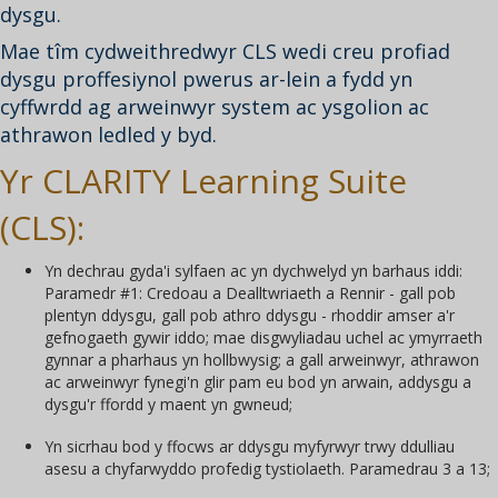
dysgu.
Mae tîm cydweithredwyr CLS wedi creu profiad
dysgu proffesiynol pwerus ar-lein a fydd yn
cyffwrdd ag arweinwyr system ac ysgolion ac
athrawon ledled y byd.
Yr CLARITY Learning Suite
(CLS):
Yn dechrau gyda'i sylfaen ac yn dychwelyd yn barhaus iddi:
Paramedr #1: Credoau a Dealltwriaeth a Rennir - gall pob
plentyn ddysgu, gall pob athro ddysgu - rhoddir amser a'r
gefnogaeth gywir iddo; mae disgwyliadau uchel ac ymyrraeth
gynnar a pharhaus yn hollbwysig; a gall arweinwyr, athrawon
ac arweinwyr fynegi'n glir pam eu bod yn arwain, addysgu a
dysgu'r ffordd y maent yn gwneud;
Yn sicrhau bod y ffocws ar ddysgu myfyrwyr trwy ddulliau
asesu a chyfarwyddo profedig tystiolaeth. Paramedrau 3 a 13;