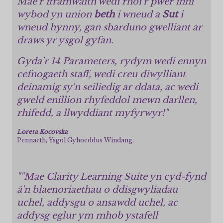
Mae'r fframwaith wedi rhoi'r pŵer inni
wybod yn union
beth
i wneud a
Sut
i
wneud hynny, gan sbarduno gwelliant ar
draws yr ysgol gyfan.
Gyda'r 14 Parameters, rydym wedi ennyn
cefnogaeth staff, wedi creu diwylliant
deinamig sy'n seiliedig ar ddata, ac wedi
gweld enillion rhyfeddol mewn darllen,
rhifedd, a llwyddiant myfyrwyr!"
Loreta Kocovska
Pennaeth, Ysgol Gyhoeddus Windang,
""Mae Clarity Learning Suite yn cyd-fynd
â'n blaenoriaethau o ddisgwyliadau
uchel, addysgu o ansawdd uchel, ac
addysg eglur ym mhob ystafell