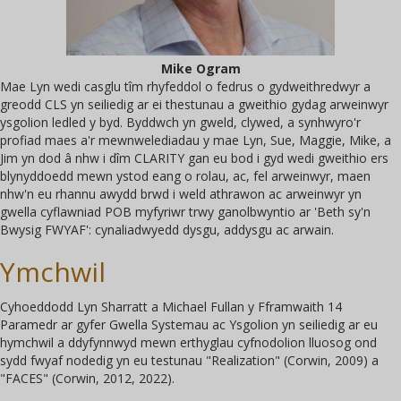
Mike Ogram
Mae Lyn wedi casglu tîm rhyfeddol o fedrus o gydweithredwyr a
greodd CLS yn seiliedig ar ei thestunau a gweithio gydag arweinwyr
ysgolion ledled y byd. Byddwch yn gweld, clywed, a synhwyro'r
profiad maes a'r mewnwelediadau y mae Lyn, Sue, Maggie, Mike, a
Jim yn dod â nhw i dîm CLARITY gan eu bod i gyd wedi gweithio ers
blynyddoedd mewn ystod eang o rolau, ac, fel arweinwyr, maen
nhw'n eu rhannu awydd brwd i weld athrawon ac arweinwyr yn
gwella cyflawniad POB myfyriwr trwy ganolbwyntio ar 'Beth sy'n
Bwysig FWYAF': cynaliadwyedd dysgu, addysgu ac arwain.
Ymchwil
Cyhoeddodd Lyn Sharratt a Michael Fullan y Fframwaith 14
Paramedr ar gyfer Gwella Systemau ac Ysgolion yn seiliedig ar eu
hymchwil a ddyfynnwyd mewn erthyglau cyfnodolion lluosog ond
sydd fwyaf nodedig yn eu testunau "Realization" (Corwin, 2009) a
"FACES" (Corwin, 2012, 2022).