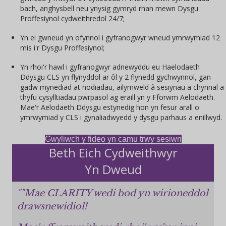
bach, anghysbell neu ynysig gymryd rhan mewn Dysgu
Proffesiynol cydweithredol 24/7;
Yn ei gwneud yn ofynnol i gyfranogwyr wneud ymrwymiad 12
mis i'r Dysgu Proffesiynol;
Yn rhoi'r hawl i gyfranogwyr adnewyddu eu Haelodaeth
Ddysgu CLS yn flynyddol ar ôl y 2 flynedd gychwynnol, gan
gadw mynediad at nodiadau, ailymweld â sesiynau a chynnal a
thyfu cysylltiadau pwrpasol ag eraill yn y Fforwm Aelodaeth.
Mae'r Aelodaeth Ddysgu estynedig hon yn fesur arall o
ymrwymiad y CLS i gynaliadwyedd y dysgu parhaus a enillwyd.
Gwyliwch y fideo yn camu trwy sesiwn
Beth Eich Cydweithwyr
Yn Dweud
""Mae CLARITY wedi bod yn wirioneddol
drawsnewidiol!