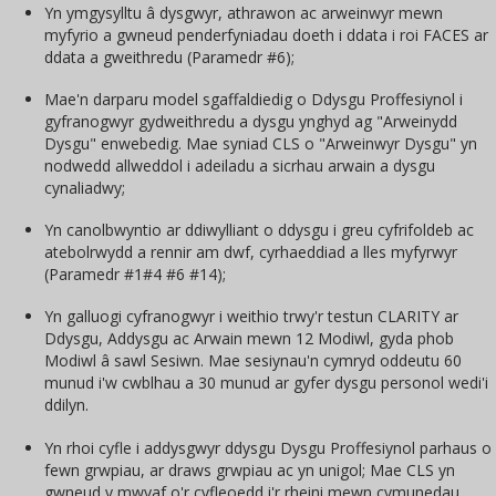
Yn ymgysylltu â dysgwyr, athrawon ac arweinwyr mewn
myfyrio a gwneud penderfyniadau doeth i ddata i roi FACES ar
ddata a gweithredu (Paramedr #6);
Mae'n darparu model sgaffaldiedig o Ddysgu Proffesiynol i
gyfranogwyr gydweithredu a dysgu ynghyd ag "Arweinydd
Dysgu" enwebedig. Mae syniad CLS o "Arweinwyr Dysgu" yn
nodwedd allweddol i adeiladu a sicrhau arwain a dysgu
cynaliadwy;
Yn canolbwyntio ar ddiwylliant o ddysgu i greu cyfrifoldeb ac
atebolrwydd a rennir am dwf, cyrhaeddiad a lles myfyrwyr
(Paramedr #1#4 #6 #14);
Yn galluogi cyfranogwyr i weithio trwy'r testun CLARITY ar
Ddysgu, Addysgu ac Arwain mewn 12 Modiwl, gyda phob
Modiwl â sawl Sesiwn. Mae sesiynau'n cymryd oddeutu 60
munud i'w cwblhau a 30 munud ar gyfer dysgu personol wedi'i
ddilyn.
Yn rhoi cyfle i addysgwyr ddysgu Dysgu Proffesiynol parhaus o
fewn grwpiau, ar draws grwpiau ac yn unigol; Mae CLS yn
gwneud y mwyaf o'r cyfleoedd i'r rheini mewn cymunedau