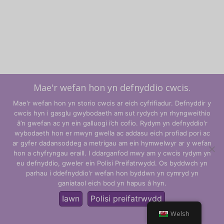
Mae'r wefan hon yn defnyddio cwcis.
Mae'r wefan hon yn storio cwcis ar eich cyfrifiadur. Defnyddir y
cwcis hyn i gasglu gwybodaeth am sut rydych yn rhyngweithio
â’n gwefan ac yn ein galluogi i’ch cofio. Rydym yn defnyddio'r
wybodaeth hon er mwyn gwella ac addasu eich profiad pori ac
ar gyfer dadansoddeg a metrigau am ein hymwelwyr ar y wefan
hon a chyfryngau eraill. I ddarganfod mwy am y cwcis rydym yn
Telerau ac Amodau
eu defnyddio, gweler ein Polisi Preifatrwydd. Os byddwch yn
parhau i ddefnyddio'r wefan hon byddwn yn cymryd yn
Polisi Preifatrwydd
ganiataol eich bod yn hapus â hyn.
© CLARITY Learning Suite Global Inc. Cedwir pob hawl.
Iawn
Polisi preifatrwydd
Welsh