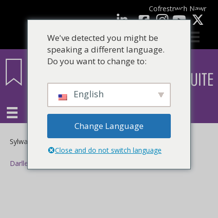
Cofrestrwch Nawr
facebook
LinkedIn
YouTube
We've detected you might be
speaking a different language.
Do you want to change to:
English
Change Language
ar
Sylwadau wedi eu Diffodd
Close and do not switch language
Darllen mwy