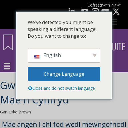
Cofrestrwch Nawr
facebook
LinkedIn
YouTube
We've detected you might be
speaking a different language.
Do you want to change to:
English
Change Language
Gwneud Beth Erioed
Close and do not switch language
Mae'n Cymryd
Gan Luke Brown
Mae angen i chi fod wedi mewngofnodi