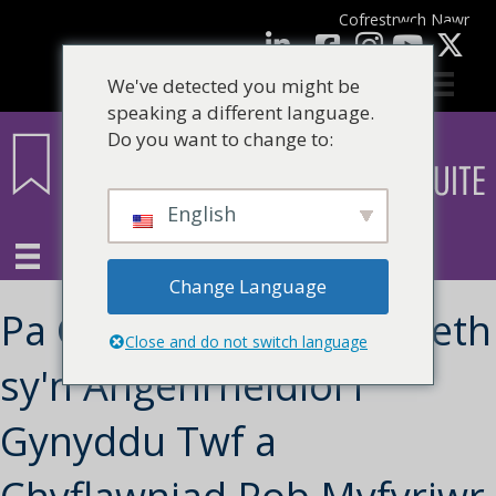
Cofrestrwch Nawr
facebook
LinkedIn
YouTube
We've detected you might be
speaking a different language.
Do you want to change to:
English
Change Language
Pa Gamau Arweinyddiaeth
Close and do not switch language
sy'n Angenrheidiol i
Gynyddu Twf a