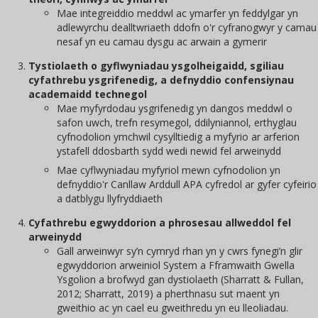
Mae integreiddio meddwl ac ymarfer yn feddylgar yn
adlewyrchu dealltwriaeth ddofn o'r cyfranogwyr y camau
nesaf yn eu camau dysgu ac arwain a gymerir
Tystiolaeth o gyflwyniadau ysgolheigaidd, sgiliau
cyfathrebu ysgrifenedig, a defnyddio confensiynau
academaidd technegol
Mae myfyrdodau ysgrifenedig yn dangos meddwl o
safon uwch, trefn resymegol, ddilyniannol, erthyglau
cyfnodolion ymchwil cysylltiedig a myfyrio ar arferion
ystafell ddosbarth sydd wedi newid fel arweinydd
Mae cyflwyniadau myfyriol mewn cyfnodolion yn
defnyddio'r Canllaw Arddull APA cyfredol ar gyfer cyfeirio
a datblygu llyfryddiaeth
Cyfathrebu egwyddorion a phrosesau allweddol fel
arweinydd
Gall arweinwyr sy’n cymryd rhan yn y cwrs fynegi’n glir
egwyddorion arweiniol System a Fframwaith Gwella
Ysgolion a brofwyd gan dystiolaeth (Sharratt & Fullan,
2012; Sharratt, 2019) a pherthnasu sut maent yn
gweithio ac yn cael eu gweithredu yn eu lleoliadau.