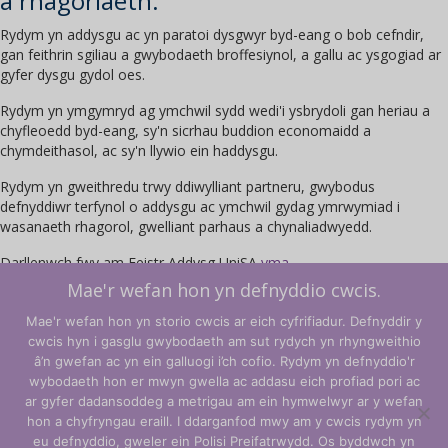
a rhagoriaeth.
Rydym yn addysgu ac yn paratoi dysgwyr byd-eang o bob cefndir,
gan feithrin sgiliau a gwybodaeth broffesiynol, a gallu ac ysgogiad ar
gyfer dysgu gydol oes.
Rydym yn ymgymryd ag ymchwil sydd wedi'i ysbrydoli gan heriau a
chyfleoedd byd-eang, sy'n sicrhau buddion economaidd a
chymdeithasol, ac sy'n llywio ein haddysgu.
Rydym yn gweithredu trwy ddiwylliant partneru, gwybodus
defnyddiwr terfynol o addysgu ac ymchwil gydag ymrwymiad i
wasanaeth rhagorol, gwelliant parhaus a chynaliadwyedd.
Darllenwch fwy am Feistr Addysg UniSA
yma
.
Mae'r wefan hon yn defnyddio cwcis.
Maint
Mae'r wefan hon yn storio cwcis ar eich cyfrifiadur. Defnyddir y
Ychwanegu at y drol
UniSA
cwcis hyn i gasglu gwybodaeth am sut rydych yn rhyngweithio
Masters
â’n gwefan ac yn ein galluogi i’ch cofio. Rydym yn defnyddio'r
Credit
←
Yn ôl i'r Siop
Cart
→
wybodaeth hon er mwyn gwella ac addasu eich profiad pori ac
Registration
ar gyfer dadansoddeg a metrigau am ein hymwelwyr ar y wefan
hon a chyfryngau eraill. I ddarganfod mwy am y cwcis rydym yn
Telerau ac Amodau
eu defnyddio, gweler ein Polisi Preifatrwydd. Os byddwch yn