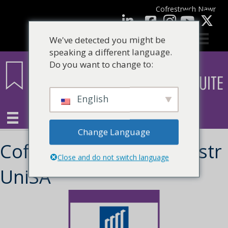
Cofrestrwch Nawr
facebook
LinkedIn
YouTube
We've detected you might be
speaking a different language.
Do you want to change to:
English
Change Language
Cofrestriad Credyd Meistr
Close and do not switch language
UniSA