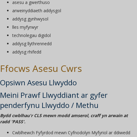
asesu a gwerthuso
arweinyddiaeth addysgol
addysg gynhwysol
lles myfyrwyr
technolegau digidol
addysg llythrennedd
addysg rhifedd
Ffocws Asesu Cwrs
Opsiwn Asesu Llwyddo
Meini Prawf Llwyddiant ar gyfer
penderfynu Llwyddo / Methu
Bydd cwblhau'r CLS mewn modd amserol, craff yn arwain at
radd 'PASS'.
Cwblhewch Fyfyrdod mewn Cyfnodolyn Myfyriol ar ddiwedd