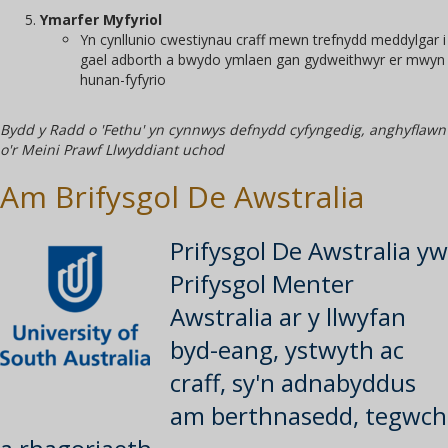
Ymarfer Myfyriol
Yn cynllunio cwestiynau craff mewn trefnydd meddylgar i
gael adborth a bwydo ymlaen gan gydweithwyr er mwyn
hunan-fyfyrio
Bydd y Radd o 'Fethu' yn cynnwys defnydd cyfyngedig, anghyflawn
o'r Meini Prawf Llwyddiant uchod
Am Brifysgol De Awstralia
Prifysgol De Awstralia yw
Prifysgol Menter
Awstralia ar y llwyfan
byd-eang, ystwyth ac
craff, sy'n adnabyddus
am berthnasedd, tegwch