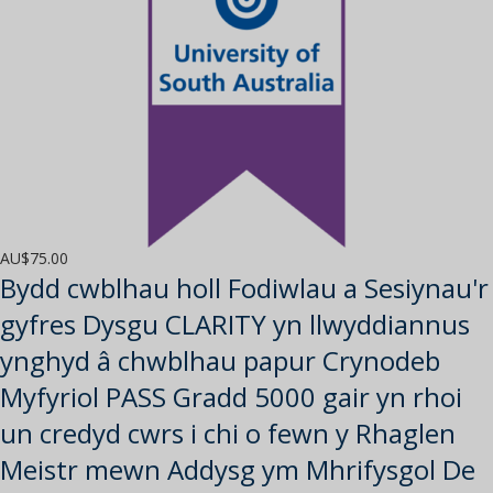
AU$
75.00
Bydd cwblhau holl Fodiwlau a Sesiynau'r
gyfres Dysgu CLARITY yn llwyddiannus
ynghyd â chwblhau papur Crynodeb
Myfyriol PASS Gradd 5000 gair yn rhoi
un credyd cwrs i chi o fewn y Rhaglen
Meistr mewn Addysg ym Mhrifysgol De