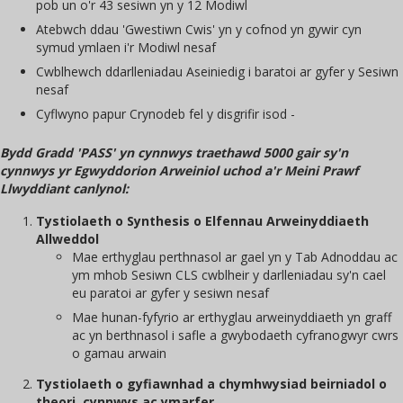
pob un o'r 43 sesiwn yn y 12 Modiwl
Atebwch ddau 'Gwestiwn Cwis' yn y cofnod yn gywir cyn
symud ymlaen i'r Modiwl nesaf
Cwblhewch ddarlleniadau Aseiniedig i baratoi ar gyfer y Sesiwn
nesaf
Cyflwyno papur Crynodeb fel y disgrifir isod -
Bydd Gradd 'PASS' yn cynnwys traethawd 5000 gair sy'n
cynnwys yr Egwyddorion Arweiniol uchod a'r Meini Prawf
Llwyddiant canlynol:
Tystiolaeth o Synthesis o Elfennau Arweinyddiaeth
Allweddol
Mae erthyglau perthnasol ar gael yn y Tab Adnoddau ac
ym mhob Sesiwn CLS cwblheir y darlleniadau sy'n cael
eu paratoi ar gyfer y sesiwn nesaf
Mae hunan-fyfyrio ar erthyglau arweinyddiaeth yn graff
ac yn berthnasol i safle a gwybodaeth cyfranogwyr cwrs
o gamau arwain
Tystiolaeth o gyfiawnhad a chymhwysiad beirniadol o
theori, cynnwys ac ymarfer