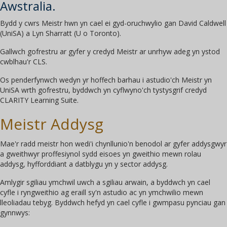
Awstralia.
Bydd y cwrs Meistr hwn yn cael ei gyd-oruchwylio gan David Caldwell
(UniSA) a Lyn Sharratt (U o Toronto).
Gallwch gofrestru ar gyfer y credyd Meistr ar unrhyw adeg yn ystod
cwblhau'r CLS.
Os penderfynwch wedyn yr hoffech barhau i astudio'ch Meistr yn
UniSA wrth gofrestru, byddwch yn cyflwyno'ch tystysgrif credyd
CLARITY Learning Suite.
Meistr Addysg
Mae'r radd meistr hon wedi'i chynllunio'n benodol ar gyfer addysgwyr
a gweithwyr proffesiynol sydd eisoes yn gweithio mewn rolau
addysg, hyfforddiant a datblygu yn y sector addysg.
Amlygir sgiliau ymchwil uwch a sgiliau arwain, a byddwch yn cael
cyfle i ryngweithio ag eraill sy'n astudio ac yn ymchwilio mewn
lleoliadau tebyg. Byddwch hefyd yn cael cyfle i gwmpasu pynciau gan
gynnwys: