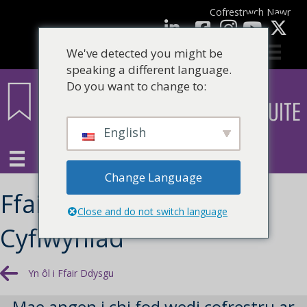
Cofrestrwch Nawr
facebook
LinkedIn
YouTube
We've detected you might be
speaking a different language.
Do you want to change to:
English
Change Language
Ffair Ddysgu 2023 -
Close and do not switch language
Cyflwyniad
Yn ôl i Ffair Ddysgu
Mae angen i chi fod wedi cofrestru ar