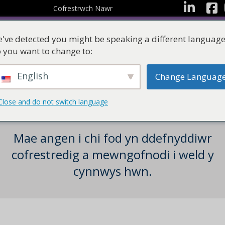
facebo
LinkedIn
Cofrestrwch Nawr
've detected you might be speaking a different language
 you want to change to:
English
Change Languag
Adnoddau
Ystafelloedd Dysgu
Close and do not switch language
Mae angen i chi fod yn ddefnyddiwr
cofrestredig a mewngofnodi i weld y
cynnwys hwn.