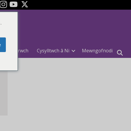
ok
YouTube
.
e
Cofrestrwch
Cysylltwch â Ni
Mewngofnodi