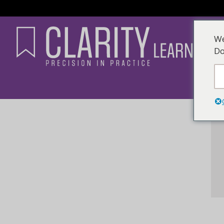
We
Do