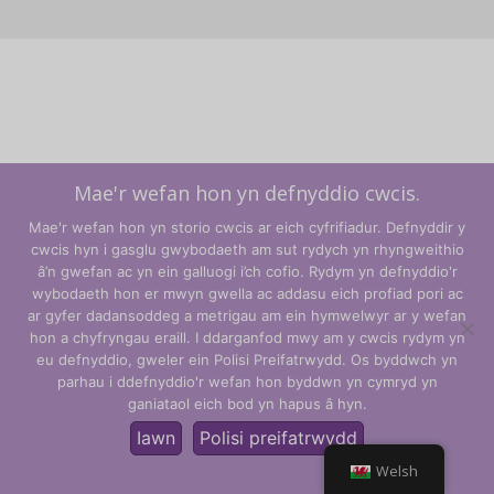
Mae'r wefan hon yn defnyddio cwcis.
Mae'r wefan hon yn storio cwcis ar eich cyfrifiadur. Defnyddir y
cwcis hyn i gasglu gwybodaeth am sut rydych yn rhyngweithio
â’n gwefan ac yn ein galluogi i’ch cofio. Rydym yn defnyddio'r
wybodaeth hon er mwyn gwella ac addasu eich profiad pori ac
ar gyfer dadansoddeg a metrigau am ein hymwelwyr ar y wefan
hon a chyfryngau eraill. I ddarganfod mwy am y cwcis rydym yn
Telerau ac Amodau
eu defnyddio, gweler ein Polisi Preifatrwydd. Os byddwch yn
parhau i ddefnyddio'r wefan hon byddwn yn cymryd yn
Polisi Preifatrwydd
ganiataol eich bod yn hapus â hyn.
© CLARITY Learning Suite Global Inc. Cedwir pob hawl.
Iawn
Polisi preifatrwydd
Welsh