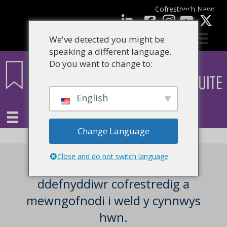
Cofrestrwch Nawr
facebook
LinkedIn
YouTube
We've detected you might be
speaking a different language.
Do you want to change to:
English
Change Language
Close and do not switch language
Mae angen i chi fod yn
ddefnyddiwr cofrestredig a
mewngofnodi i weld y cynnwys
hwn.