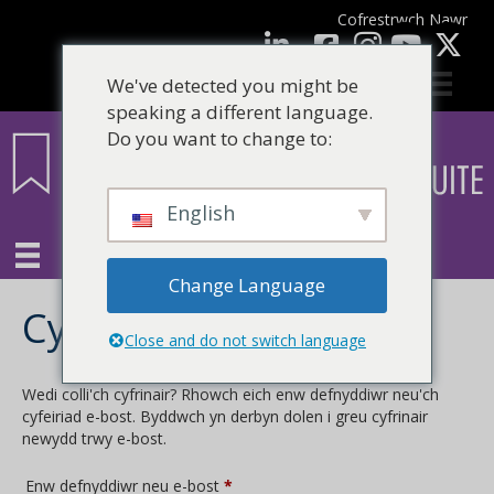
Cofrestrwch Nawr
facebook
LinkedIn
YouTube
We've detected you might be
speaking a different language.
Do you want to change to:
English
Change Language
Cyfrinair coll
Close and do not switch language
Wedi colli'ch cyfrinair? Rhowch eich enw defnyddiwr neu'ch
cyfeiriad e-bost. Byddwch yn derbyn dolen i greu cyfrinair
newydd trwy e-bost.
Angenrheidiol
Enw defnyddiwr neu e-bost
*