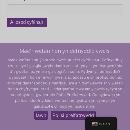
Ailosod cyfrinair
Mae'r wefan hon yn defnyddio cwcis.
Mae'r wefan hon yn storio cwcis ar eich cyfrifiadur. Defnyddir y
cwcis hyn i gasglu gwybodaeth am sut rydych yn rhyngweithio
â’n gwefan ac yn ein galluogi i’ch cofio. Rydym yn defnyddio'r
wybodaeth hon er mwyn gwella ac addasu eich profiad pori ac
ar gyfer dadansoddeg a metrigau am ein hymwelwyr ar y wefan
hon a chyfryngau eraill. I ddarganfod mwy am y cwcis rydym yn
Telerau ac Amodau
eu defnyddio, gweler ein Polisi Preifatrwydd. Os byddwch yn
parhau i ddefnyddio'r wefan hon byddwn yn cymryd yn
Polisi Preifatrwydd
ganiataol eich bod yn hapus â hyn.
© CLARITY Learning Suite Global Inc. Cedwir pob hawl.
Iawn
Polisi preifatrwydd
Welsh