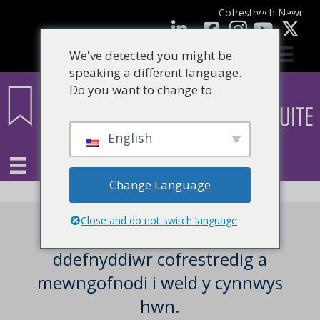
Cofrestrwch Nawr
facebook
LinkedIn
YouTube
We've detected you might be
speaking a different language.
Do you want to change to:
English
Change Language
Close and do not switch language
Mae angen i chi fod yn
ddefnyddiwr cofrestredig a
mewngofnodi i weld y cynnwys
hwn.