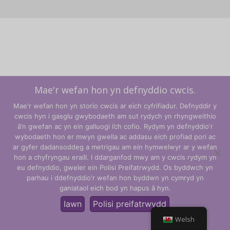
Mae'r wefan hon yn defnyddio cwcis.
Mae'r wefan hon yn storio cwcis ar eich cyfrifiadur. Defnyddir y
cwcis hyn i gasglu gwybodaeth am sut rydych yn rhyngweithio
â’n gwefan ac yn ein galluogi i’ch cofio. Rydym yn defnyddio'r
wybodaeth hon er mwyn gwella ac addasu eich profiad pori ac
ar gyfer dadansoddeg a metrigau am ein hymwelwyr ar y wefan
hon a chyfryngau eraill. I ddarganfod mwy am y cwcis rydym yn
Telerau ac Amodau
eu defnyddio, gweler ein Polisi Preifatrwydd. Os byddwch yn
parhau i ddefnyddio'r wefan hon byddwn yn cymryd yn
Polisi Preifatrwydd
ganiataol eich bod yn hapus â hyn.
© CLARITY Learning Suite Global Inc. Cedwir pob hawl.
Iawn
Polisi preifatrwydd
Welsh