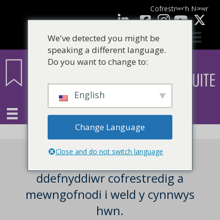
Cofrestrwch Nawr
facebook
LinkedIn
YouTube
We've detected you might be
speaking a different language.
Do you want to change to:
English
Change Language
Close and do not switch language
Mae angen i chi fod yn
ddefnyddiwr cofrestredig a
mewngofnodi i weld y cynnwys
hwn.