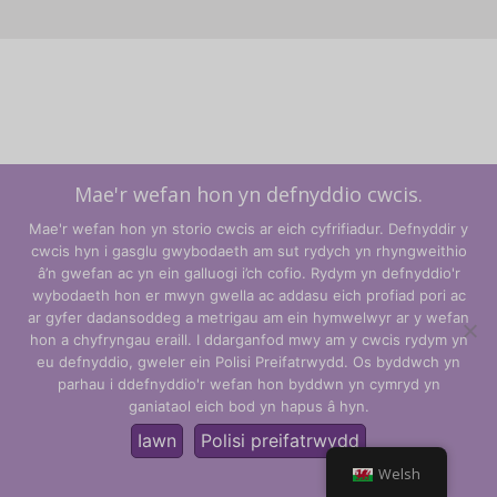
Mae'r wefan hon yn defnyddio cwcis.
Mae'r wefan hon yn storio cwcis ar eich cyfrifiadur. Defnyddir y
cwcis hyn i gasglu gwybodaeth am sut rydych yn rhyngweithio
â’n gwefan ac yn ein galluogi i’ch cofio. Rydym yn defnyddio'r
wybodaeth hon er mwyn gwella ac addasu eich profiad pori ac
ar gyfer dadansoddeg a metrigau am ein hymwelwyr ar y wefan
hon a chyfryngau eraill. I ddarganfod mwy am y cwcis rydym yn
Telerau ac Amodau
eu defnyddio, gweler ein Polisi Preifatrwydd. Os byddwch yn
parhau i ddefnyddio'r wefan hon byddwn yn cymryd yn
Polisi Preifatrwydd
ganiataol eich bod yn hapus â hyn.
© CLARITY Learning Suite Global Inc. Cedwir pob hawl.
Iawn
Polisi preifatrwydd
Welsh