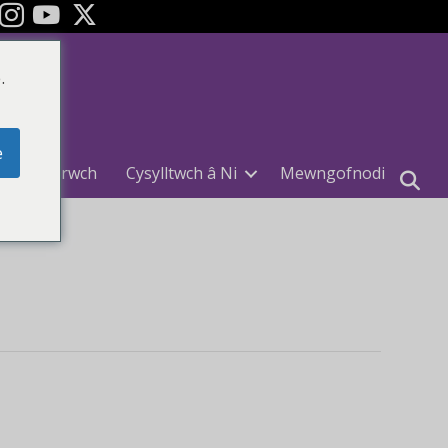
ok
YouTube
.
e
Cofrestrwch
Cysylltwch â Ni
Mewngofnodi