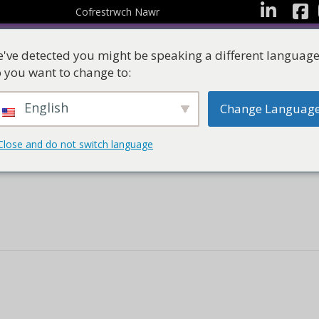
facebo
LinkedIn
Cofrestrwch Nawr
've detected you might be speaking a different language
 you want to change to:
English
Change Languag
Adnoddau
Ystafelloedd Dysgu
Close and do not switch language