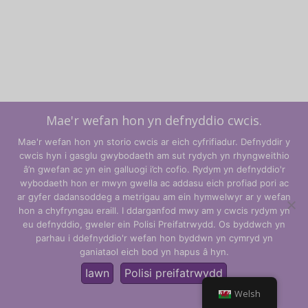
Mae'r wefan hon yn defnyddio cwcis.
Mae'r wefan hon yn storio cwcis ar eich cyfrifiadur. Defnyddir y
cwcis hyn i gasglu gwybodaeth am sut rydych yn rhyngweithio
â’n gwefan ac yn ein galluogi i’ch cofio. Rydym yn defnyddio'r
wybodaeth hon er mwyn gwella ac addasu eich profiad pori ac
ar gyfer dadansoddeg a metrigau am ein hymwelwyr ar y wefan
hon a chyfryngau eraill. I ddarganfod mwy am y cwcis rydym yn
Telerau ac Amodau
eu defnyddio, gweler ein Polisi Preifatrwydd. Os byddwch yn
parhau i ddefnyddio'r wefan hon byddwn yn cymryd yn
Polisi Preifatrwydd
ganiataol eich bod yn hapus â hyn.
© CLARITY Learning Suite Global Inc. Cedwir pob hawl.
Iawn
Polisi preifatrwydd
Welsh