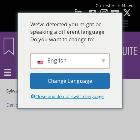
Cofrestrwch Nawr
facebook
LinkedIn
YouTube
We've detected you might be
speaking a different language.
Do you want to change to:
English
Change Language
ar
Sylwadau wedi eu Diffodd
Close and do not switch language
Darllen mwy