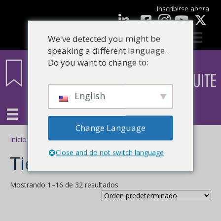
Inscribirse ahora
Facebook
LinkedIn
Youtube
We've detected you might be
speaking a different language.
Do you want to change to:
English
Change Language
Inicio
/ Comercio
Close and do not switch language
Tienda
Mostrando 1–16 de 32 resultados