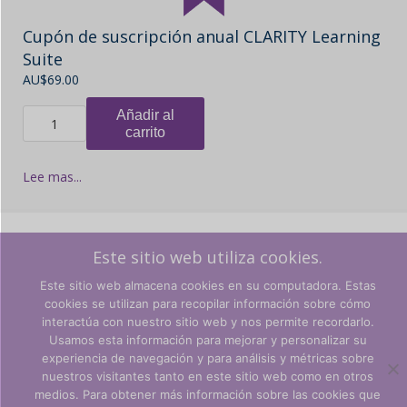
Cupón de suscripción anual CLARITY Learning
Suite
AU$
69.00
Añadir al
carrito
Lee mas...
Este sitio web utiliza cookies.
Términos y condiciones
Este sitio web almacena cookies en su computadora. Estas
cookies se utilizan para recopilar información sobre cómo
Política de privacidad
interactúa con nuestro sitio web y nos permite recordarlo.
© CLARITY Learning Suite Global Inc. Todos los derechos
Usamos esta información para mejorar y personalizar su
reservados.
experiencia de navegación y para análisis y métricas sobre
nuestros visitantes tanto en este sitio web como en otros
medios. Para obtener más información sobre las cookies que