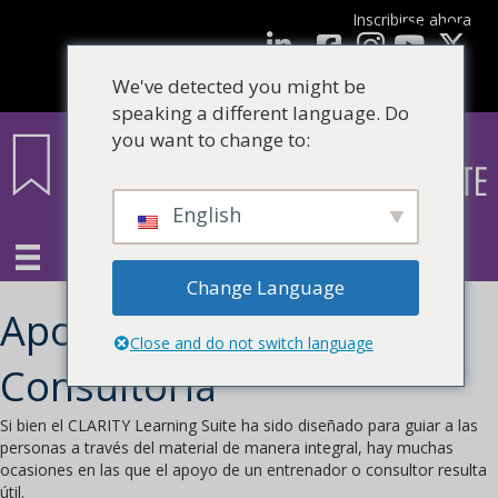
Inscribirse ahora
Facebook
LinkedIn
Youtube
We've detected you might be
speaking a different language. Do
you want to change to:
English
Change Language
Apoyo de Coaching y
Close and do not switch language
Consultoría
Si bien el CLARITY Learning Suite ha sido diseñado para guiar a las
personas a través del material de manera integral, hay muchas
ocasiones en las que el apoyo de un entrenador o consultor resulta
útil.