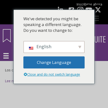
Inscribirse ahora
Facebook
LinkedIn
Youtube
We've detected you might be
speaking a different language.
Do you want to change to:
English
Change Language
en
Los comentarios están deshabilitados
Close and do not switch language
Lee mas