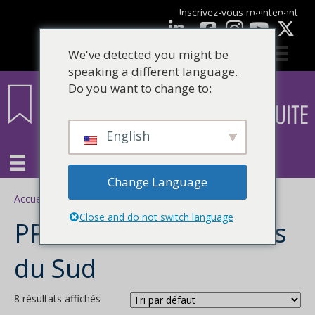
Inscrivez-vous maintenant
Facebook
LinkedIn
Youtube
We've detected you might be
speaking a different language.
Do you want to change to:
English
Change Language
Accueil
/ PPA de la Nouvelle-Galles du Sud
Close and do not switch language
PPA de Nouvelle-Galles
du Sud
8 résultats affichés