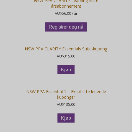
NSW PPA CLARITY Learning Suite
årsabonnement
AU$
56.00
/ år
Registrer deg nå
NSW PPA CLARITY Essentials Suite-kupong
AU$
315.00
Kjøp
NSW PPA Essential 1 – Eksplisitte ledende
kuponger
AU$
135.00
Kjøp