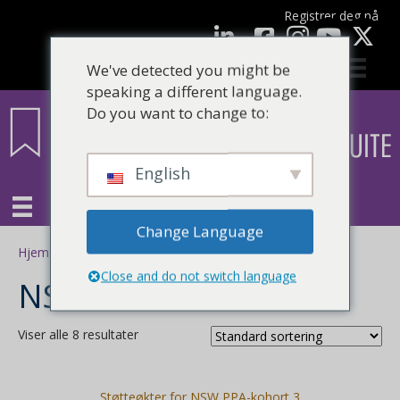
Registrer deg nå
Facebook
LinkedIn
YouTube
We've detected you might be
speaking a different language.
Do you want to change to:
English
Change Language
Hjem
/ NSW PPA
Close and do not switch language
NSW PPA
Viser alle 8 resultater
Støtteøkter for NSW PPA-kohort 3