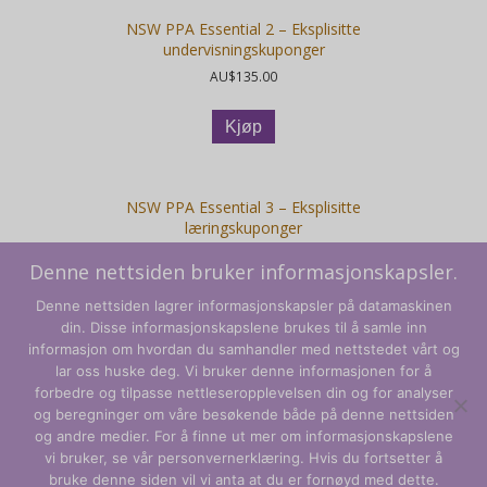
NSW PPA Essential 2 – Eksplisitte
undervisningskuponger
AU$
135.00
Kjøp
NSW PPA Essential 3 – Eksplisitte
læringskuponger
AU$
135.00
Denne nettsiden bruker informasjonskapsler.
Kjøp
Denne nettsiden lagrer informasjonskapsler på datamaskinen
din. Disse informasjonskapslene brukes til å samle inn
informasjon om hvordan du samhandler med nettstedet vårt og
lar oss huske deg. Vi bruker denne informasjonen for å
forbedre og tilpasse nettleseropplevelsen din og for analyser
og beregninger om våre besøkende både på denne nettsiden
Vilkår og betingelser
og andre medier. For å finne ut mer om informasjonskapslene
vi bruker, se vår personvernerklæring. Hvis du fortsetter å
Personvernregler
bruke denne siden vil vi anta at du er fornøyd med dette.