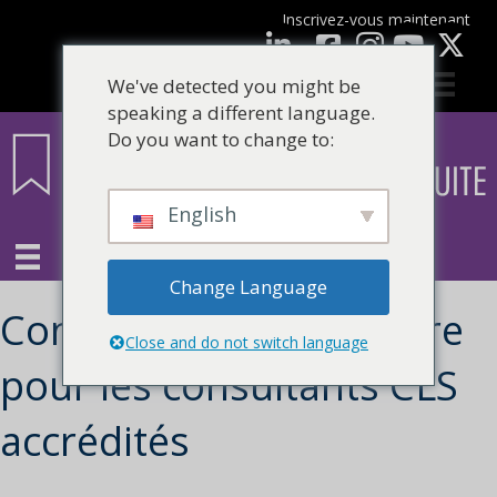
Inscrivez-vous maintenant
Facebook
LinkedIn
Youtube
We've detected you might be
speaking a different language.
Do you want to change to:
English
Change Language
Contenu supplémentaire
Close and do not switch language
pour les consultants CLS
accrédités