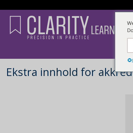
We
Do
Ekstra innhold for akkred