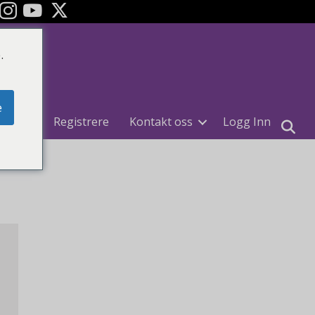
ok
YouTube
.
e
uiter
Registrere
Kontakt oss
Logg Inn