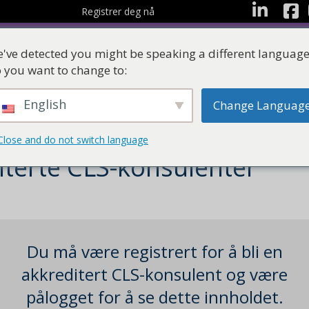
Facebo
LinkedIn
Registrer deg nå
've detected you might be speaking a different language
 you want to change to:
English
Change Languag
Ressurser
Læringss
Close and do not switch language
iterte CLS-konsulenter
Du må være registrert for å bli en
akkreditert CLS-konsulent og være
pålogget for å se dette innholdet.