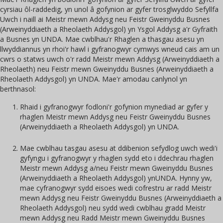
cyrsiau ôl-raddedig, yn unol â gofynion ar gyfer trosglwyddo Sefyllfa
Uwch i naill ai Meistr mewn Addysg neu Feistr Gweinyddu Busnes
(Arweinyddiaeth a Rheolaeth Addysgol) yn Ysgol Addysg a'r Gyfraith
a Busnes yn UNDA. Mae cwblhau'r Rhaglen a thasgau asesu yn
llwyddiannus yn rhoi'r hawl i gyfranogwyr cymwys wneud cais am un
cwrs o statws uwch o'r radd Meistr mewn Addysg (Arweinyddiaeth a
Rheolaeth) neu Feistr mewn Gweinyddu Busnes (Arweinyddiaeth a
Rheolaeth Addysgol) yn UNDA. Mae'r amodau canlynol yn
berthnasol:
Rhaid i gyfranogwyr fodloni'r gofynion mynediad ar gyfer y
rhaglen Meistr mewn Addysg neu Feistr Gweinyddu Busnes
(Arweinyddiaeth a Rheolaeth Addysgol) yn UNDA.
Mae cwblhau tasgau asesu at ddibenion sefydlog uwch wedi'i
gyfyngu i gyfranogwyr y rhaglen sydd eto i ddechrau rhaglen
Meistr mewn Addysg a/neu Feistr mewn Gweinyddu Busnes
(Arweinyddiaeth a Rheolaeth Addysgol) ynUNDA. Hynny yw,
mae cyfranogwyr sydd eisoes wedi cofrestru ar radd Meistr
mewn Addysg neu Feistr Gweinyddu Busnes (Arweinyddiaeth a
Rheolaeth Addysgol) neu sydd wedi cwblhau gradd Meistr
mewn Addysg neu Radd Meistr mewn Gweinyddu Busnes