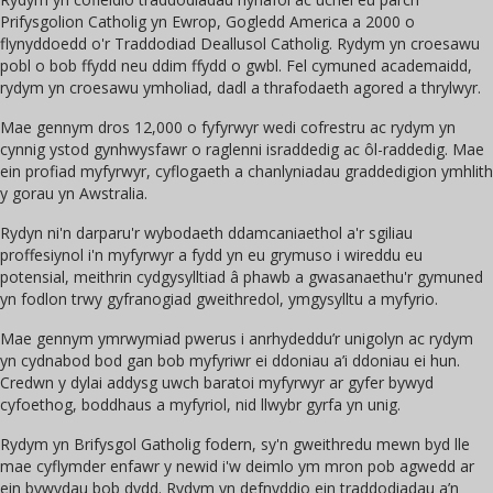
Prifysgolion Catholig yn Ewrop, Gogledd America a 2000 o
flynyddoedd o'r Traddodiad Deallusol Catholig. Rydym yn croesawu
pobl o bob ffydd neu ddim ffydd o gwbl. Fel cymuned academaidd,
rydym yn croesawu ymholiad, dadl a thrafodaeth agored a thrylwyr.
Mae gennym dros 12,000 o fyfyrwyr wedi cofrestru ac rydym yn
cynnig ystod gynhwysfawr o raglenni israddedig ac ôl-raddedig. Mae
ein profiad myfyrwyr, cyflogaeth a chanlyniadau graddedigion ymhlith
y gorau yn Awstralia.
Rydyn ni'n darparu'r wybodaeth ddamcaniaethol a'r sgiliau
proffesiynol i'n myfyrwyr a fydd yn eu grymuso i wireddu eu
potensial, meithrin cydgysylltiad â phawb a gwasanaethu'r gymuned
yn fodlon trwy gyfranogiad gweithredol, ymgysylltu a myfyrio.
Mae gennym ymrwymiad pwerus i anrhydeddu’r unigolyn ac rydym
yn cydnabod bod gan bob myfyriwr ei ddoniau a’i ddoniau ei hun.
Credwn y dylai addysg uwch baratoi myfyrwyr ar gyfer bywyd
cyfoethog, boddhaus a myfyriol, nid llwybr gyrfa yn unig.
Rydym yn Brifysgol Gatholig fodern, sy'n gweithredu mewn byd lle
mae cyflymder enfawr y newid i'w deimlo ym mron pob agwedd ar
ein bywydau bob dydd. Rydym yn defnyddio ein traddodiadau a’n