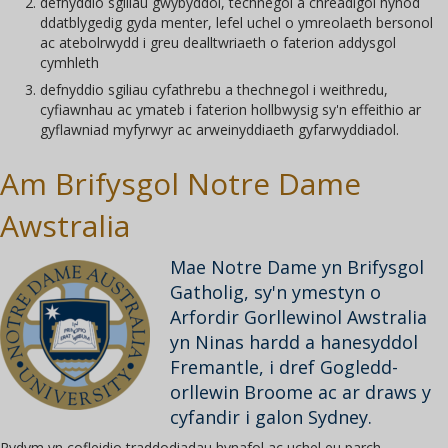
defnyddio sgiliau gwybyddol, technegol a chreadigol hynod
ddatblygedig gyda menter, lefel uchel o ymreolaeth bersonol
ac atebolrwydd i greu dealltwriaeth o faterion addysgol
cymhleth
defnyddio sgiliau cyfathrebu a thechnegol i weithredu,
cyfiawnhau ac ymateb i faterion hollbwysig sy'n effeithio ar
gyflawniad myfyrwyr ac arweinyddiaeth gyfarwyddiadol.
Am Brifysgol Notre Dame
Awstralia
Mae Notre Dame yn Brifysgol
Gatholig, sy'n ymestyn o
Arfordir Gorllewinol Awstralia
yn Ninas hardd a hanesyddol
Fremantle, i dref Gogledd-
orllewin Broome ac ar draws y
cyfandir i galon Sydney.
Rydym yn cofleidio traddodiadau hynafol ac uchel eu parch