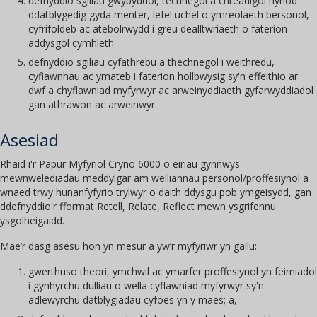
defnyddio sgiliau gwybyddol, technegol a chreadigol hynod
ddatblygedig gyda menter, lefel uchel o ymreolaeth bersonol,
cyfrifoldeb ac atebolrwydd i greu dealltwriaeth o faterion
addysgol cymhleth
defnyddio sgiliau cyfathrebu a thechnegol i weithredu,
cyfiawnhau ac ymateb i faterion hollbwysig sy'n effeithio ar
dwf a chyflawniad myfyrwyr ac arweinyddiaeth gyfarwyddiadol
gan athrawon ac arweinwyr.
Asesiad
Rhaid i'r Papur Myfyriol Cryno 6000 o eiriau gynnwys
mewnwelediadau meddylgar am welliannau personol/proffesiynol a
wnaed trwy hunanfyfyrio trylwyr o daith ddysgu pob ymgeisydd, gan
ddefnyddio'r fformat Retell, Relate, Reflect mewn ysgrifennu
ysgolheigaidd.
Mae’r dasg asesu hon yn mesur a yw’r myfyriwr yn gallu:
gwerthuso theori, ymchwil ac ymarfer proffesiynol yn feirniadol
i gynhyrchu dulliau o wella cyflawniad myfyrwyr sy'n
adlewyrchu datblygiadau cyfoes yn y maes; a,