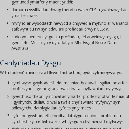
gymuned ymarfer y maent ynddi;
darparu cysylltiadau rhwng theori o waith CLS a gwblhawyd ac
ymarfer maes;
myfyrio ar wybodaeth newydd a chlywed a myfyrio ar wahanol
safbwyntiau i'w syniadau a'u profiadau drwy'r CLS; a,
cario ymlaen eu dysgu a'u profiadau, fel arweinwyr dysgu, i
gwrs lefel Meistr yn y dyfodol ym Mhrifysgol Notre Dame
Awstralia.
Canlyniadau Dysgu
Wrth fodloni’r meini prawf llwyddiant uchod, bydd cyfranogwyr yn:
cymhwyso gwybodaeth ddamcaniaethol uwch, sgiliau ac arfer
proffesiynol i gefnogi ac arwain twf a chyflawniad myfyrwyr
gwerthuso theori, ymchwil ac ymarfer proffesiynol yn feirniadol
i gynhyrchu dulliau o wella twf a chyflawniad myfyrwyr sy'n
adlewyrchu datblygiadau cyfoes yn y maes
cyfosod gwybodaeth i nodi a datblygu atebion i broblemau
cymhleth sy'n effeithio ar dwf dysgu a chyflawniad myfyrwyr