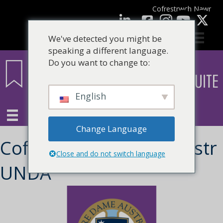
Cofrestrwch Nawr
facebook
LinkedIn
YouTube
We've detected you might be
speaking a different language.
Do you want to change to:
English
Change Language
Cofrestriad Credyd Meistr
Close and do not switch language
UNDA