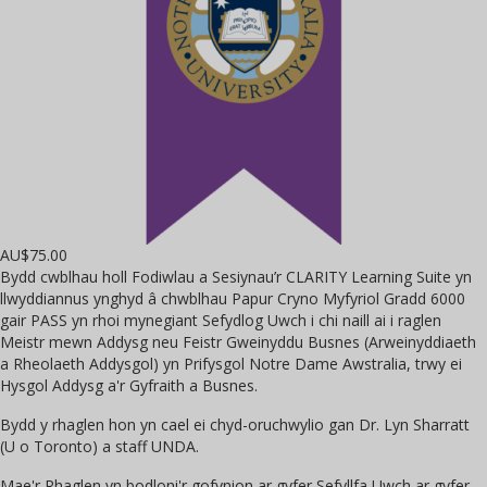
AU$
75.00
Bydd cwblhau holl Fodiwlau a Sesiynau’r CLARITY Learning Suite yn
llwyddiannus ynghyd â chwblhau Papur Cryno Myfyriol Gradd 6000
gair PASS yn rhoi mynegiant Sefydlog Uwch i chi naill ai i raglen
Meistr mewn Addysg neu Feistr Gweinyddu Busnes (Arweinyddiaeth
a Rheolaeth Addysgol) yn Prifysgol Notre Dame Awstralia, trwy ei
Hysgol Addysg a'r Gyfraith a Busnes.
Bydd y rhaglen hon yn cael ei chyd-oruchwylio gan Dr. Lyn Sharratt
(U o Toronto) a staff UNDA.
Mae'r Rhaglen yn bodloni'r gofynion ar gyfer Sefyllfa Uwch ar gyfer