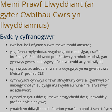
Meini Prawf Llwyddiant (ar
gyfer Cwblhau Cwrs yn
llwyddiannus)
Bydd y cyfranogwyr
cwblhau holl ofynion y cwrs mewn modd amserol;
ysgrifennu myfyrdodau ysgolheigaidd meddylgar, craff ar
brofiad y CLS ar ddiwedd pob Sesiwn ym mhob Modiwl, gan
gynnwys gwersi a ddysgwyd fel arweinydd ac ymchwilydd;
cymhwyso ac adrodd ar wersi a ddysgwyd yn eu gwaith cwrs
Meistr i'r profiad CLS;
cymhwyso'r cynnwys o fewn strwythur y cwrs a'i gymhwyso'n
uniongyrchol yn eu dysgu a'u swyddi eu hunain fel arweinwyr
ac athrawon;
cymryd risgiau i ddysgu mewn amgylchedd dysgu newydd: y
profiad ar-lein ar y we;
ymateb yn ddiwylliannol i faterion ymarfer a pholisi sensitif yn y