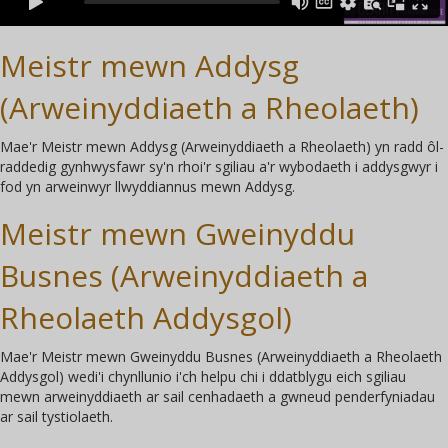
Meistr mewn Addysg
(Arweinyddiaeth a Rheolaeth)
Mae'r Meistr mewn Addysg (Arweinyddiaeth a Rheolaeth) yn radd ôl-
raddedig gynhwysfawr sy'n rhoi'r sgiliau a'r wybodaeth i addysgwyr i
fod yn arweinwyr llwyddiannus mewn Addysg.
Meistr mewn Gweinyddu
Busnes (Arweinyddiaeth a
Rheolaeth Addysgol)
Mae'r Meistr mewn Gweinyddu Busnes (Arweinyddiaeth a Rheolaeth
Addysgol) wedi'i chynllunio i'ch helpu chi i ddatblygu eich sgiliau
mewn arweinyddiaeth ar sail cenhadaeth a gwneud penderfyniadau
ar sail tystiolaeth.