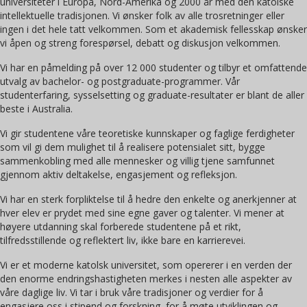
universiteter i Europa, Nord-Amerika og 2000 år med den katolske
intellektuelle tradisjonen. Vi ønsker folk av alle trosretninger eller
ingen i det hele tatt velkommen. Som et akademisk fellesskap ønsker
vi åpen og streng forespørsel, debatt og diskusjon velkommen.
Vi har en påmelding på over 12 000 studenter og tilbyr et omfattende
utvalg av bachelor- og postgraduate-programmer. Vår
studenterfaring, sysselsetting og graduate-resultater er blant de aller
beste i Australia.
Vi gir studentene våre teoretiske kunnskaper og faglige ferdigheter
som vil gi dem mulighet til å realisere potensialet sitt, bygge
sammenkobling med alle mennesker og villig tjene samfunnet
gjennom aktiv deltakelse, engasjement og refleksjon.
Vi har en sterk forpliktelse til å hedre den enkelte og anerkjenner at
hver elev er prydet med sine egne gaver og talenter. Vi mener at
høyere utdanning skal forberede studentene på et rikt,
tilfredsstillende og reflektert liv, ikke bare en karrierevei.
Vi er et moderne katolsk universitet, som opererer i en verden der
den enorme endringshastigheten merkes i nesten alle aspekter av
våre daglige liv. Vi tar i bruk våre tradisjoner og verdier for å
engasjere oss i stipend og forskning, for å møte utviklingen og