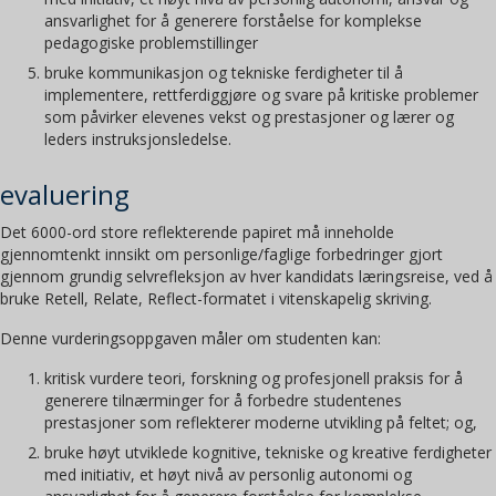
ansvarlighet for å generere forståelse for komplekse
pedagogiske problemstillinger
bruke kommunikasjon og tekniske ferdigheter til å
implementere, rettferdiggjøre og svare på kritiske problemer
som påvirker elevenes vekst og prestasjoner og lærer og
leders instruksjonsledelse.
evaluering
Det 6000-ord store reflekterende papiret må inneholde
gjennomtenkt innsikt om personlige/faglige forbedringer gjort
gjennom grundig selvrefleksjon av hver kandidats læringsreise, ved å
bruke Retell, Relate, Reflect-formatet i vitenskapelig skriving.
Denne vurderingsoppgaven måler om studenten kan:
kritisk vurdere teori, forskning og profesjonell praksis for å
generere tilnærminger for å forbedre studentenes
prestasjoner som reflekterer moderne utvikling på feltet; og,
bruke høyt utviklede kognitive, tekniske og kreative ferdigheter
med initiativ, et høyt nivå av personlig autonomi og