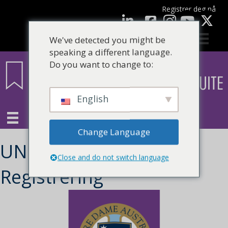
Registrer deg nå
Facebook
LinkedIn
YouTube
We've detected you might be
speaking a different language.
Do you want to change to:
English
Change Language
UNDA Masters Credit
Close and do not switch language
Registrering