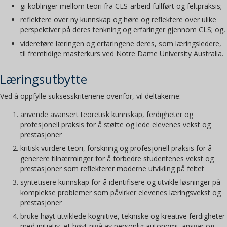
gi koblinger mellom teori fra CLS-arbeid fullført og feltpraksis;
reflektere over ny kunnskap og høre og reflektere over ulike
perspektiver på deres tenkning og erfaringer gjennom CLS; og,
videreføre læringen og erfaringene deres, som læringsledere,
til fremtidige masterkurs ved Notre Dame University Australia.
Læringsutbytte
Ved å oppfylle suksesskriteriene ovenfor, vil deltakerne:
anvende avansert teoretisk kunnskap, ferdigheter og
profesjonell praksis for å støtte og lede elevenes vekst og
prestasjoner
kritisk vurdere teori, forskning og profesjonell praksis for å
generere tilnærminger for å forbedre studentenes vekst og
prestasjoner som reflekterer moderne utvikling på feltet
syntetisere kunnskap for å identifisere og utvikle løsninger på
komplekse problemer som påvirker elevenes læringsvekst og
prestasjoner
bruke høyt utviklede kognitive, tekniske og kreative ferdigheter
med initiativ, et høyt nivå av personlig autonomi, ansvar og