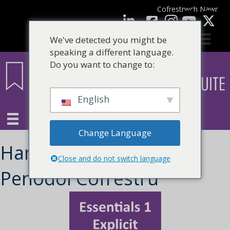
Cofrestrwch Nawr
facebook
LinkedIn
YouTube
We've detected you might be
speaking a different language.
Do you want to change to:
English
Change Language
Hanfodol 1 – Arwain
Close and do not switch language
Penodol Cofrestru