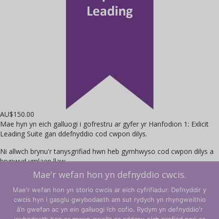
AU$
150.00
Mae hyn yn eich galluogi i gofrestru ar gyfer yr Hanfodion 1: Exlicit
Leading Suite gan ddefnyddio cod cwpon dilys.
Ni allwch brynu'r tanysgrifiad hwn heb gymhwyso cod cwpon dilys a
brynwyd ymlaen llaw.
Mae'r wefan hon yn defnyddio cwcis.
Maint
Mae'r wefan hon yn storio cwcis ar eich cyfrifiadur. Defnyddir y
Cofrestrwch Nawr
Essential
cwcis hyn i gasglu gwybodaeth am sut rydych yn rhyngweithio
1
â’n gwefan ac yn ein galluogi i’ch cofio. Rydym yn defnyddio'r
-
←
Yn ôl i'r Siop
Cart
→