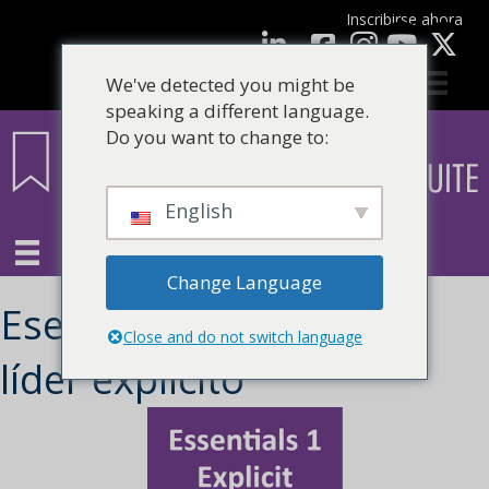
Inscribirse ahora
Facebook
LinkedIn
Youtube
We've detected you might be
speaking a different language.
Do you want to change to:
English
Change Language
Esencial 1 – Registro de
Close and do not switch language
líder explícito