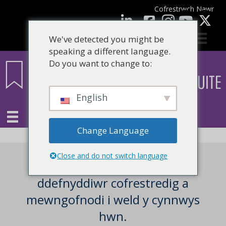
Cofrestrwch Nawr
facebook
LinkedIn
YouTube
We've detected you might be
speaking a different language.
Do you want to change to:
English
Change Language
Close and do not switch language
Mae angen i chi fod yn
ddefnyddiwr cofrestredig a
mewngofnodi i weld y cynnwys
hwn.