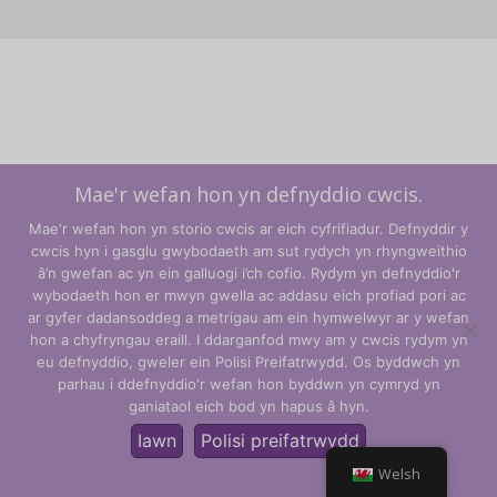
Mae'r wefan hon yn defnyddio cwcis.
Mae'r wefan hon yn storio cwcis ar eich cyfrifiadur. Defnyddir y
cwcis hyn i gasglu gwybodaeth am sut rydych yn rhyngweithio
â’n gwefan ac yn ein galluogi i’ch cofio. Rydym yn defnyddio'r
wybodaeth hon er mwyn gwella ac addasu eich profiad pori ac
ar gyfer dadansoddeg a metrigau am ein hymwelwyr ar y wefan
hon a chyfryngau eraill. I ddarganfod mwy am y cwcis rydym yn
Telerau ac Amodau
eu defnyddio, gweler ein Polisi Preifatrwydd. Os byddwch yn
parhau i ddefnyddio'r wefan hon byddwn yn cymryd yn
Polisi Preifatrwydd
ganiataol eich bod yn hapus â hyn.
© CLARITY Learning Suite Global Inc. Cedwir pob hawl.
Iawn
Polisi preifatrwydd
Welsh