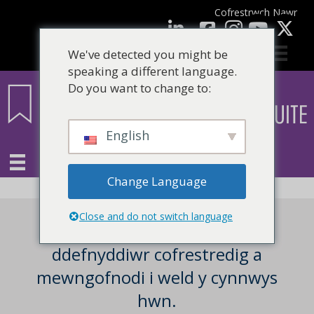
Cofrestrwch Nawr
facebook
LinkedIn
YouTube
We've detected you might be
speaking a different language.
Do you want to change to:
English
Change Language
Close and do not switch language
Mae angen i chi fod yn
ddefnyddiwr cofrestredig a
mewngofnodi i weld y cynnwys
hwn.