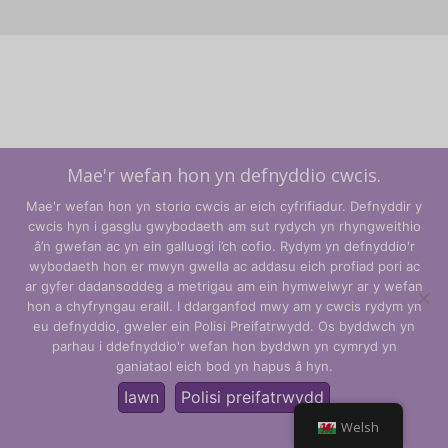
Mae'r wefan hon yn defnyddio cwcis.
Mae'r wefan hon yn storio cwcis ar eich cyfrifiadur. Defnyddir y
cwcis hyn i gasglu gwybodaeth am sut rydych yn rhyngweithio
â’n gwefan ac yn ein galluogi i’ch cofio. Rydym yn defnyddio'r
wybodaeth hon er mwyn gwella ac addasu eich profiad pori ac
ar gyfer dadansoddeg a metrigau am ein hymwelwyr ar y wefan
hon a chyfryngau eraill. I ddarganfod mwy am y cwcis rydym yn
Telerau ac Amodau
eu defnyddio, gweler ein Polisi Preifatrwydd. Os byddwch yn
parhau i ddefnyddio'r wefan hon byddwn yn cymryd yn
Polisi Preifatrwydd
ganiataol eich bod yn hapus â hyn.
© CLARITY Learning Suite Global Inc. Cedwir pob hawl.
Iawn
Polisi preifatrwydd
Welsh