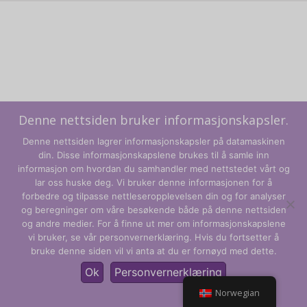
Denne nettsiden bruker informasjonskapsler.
Denne nettsiden lagrer informasjonskapsler på datamaskinen
din. Disse informasjonskapslene brukes til å samle inn
informasjon om hvordan du samhandler med nettstedet vårt og
lar oss huske deg. Vi bruker denne informasjonen for å
forbedre og tilpasse nettleseropplevelsen din og for analyser
og beregninger om våre besøkende både på denne nettsiden
Vilkår og betingelser
og andre medier. For å finne ut mer om informasjonskapslene
vi bruker, se vår personvernerklæring. Hvis du fortsetter å
Personvernregler
bruke denne siden vil vi anta at du er fornøyd med dette.
© CLARITY Learning Suite Global Inc. Med enerett.
Ok
Personvernerklæring
Norwegian