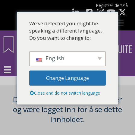
Registrer deg nå
Facebook
LinkedIn
YouTube
We've detected you might be
speaking a different language.
Do you want to change to:
English
Change Language
Close and do not switch language
Du må være en registrert bruker
og være logget inn for å se dette
innholdet.