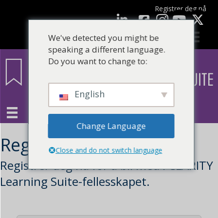
Registrer deg nå
Facebook
LinkedIn
YouTube
We've detected you might be
speaking a different language.
Do you want to change to:
English
Change Language
Registrering
Close and do not switch language
Registrer deg nå for å bli med i CLARITY
Learning Suite-fellesskapet.