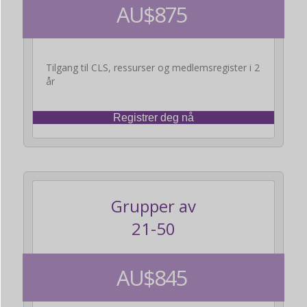
AU$875
Tilgang til CLS, ressurser og medlemsregister i 2
år
Registrer deg nå
Grupper av
21-50
AU$845