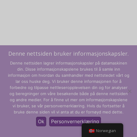
Denne nettsiden bruker informasjonskapsler.
Denne nettsiden lagrer informasjonskapsler på datamaskinen
din. Disse informasjonskapslene brukes til å samle inn
informasjon om hvordan du samhandler med nettstedet vårt og
lar oss huske deg. Vi bruker denne informasjonen for å
forbedre og tilpasse nettleseropplevelsen din og for analyser
og beregninger om våre besøkende både på denne nettsiden
Vilkår og betingelser
og andre medier. For å finne ut mer om informasjonskapslene
vi bruker, se vår personvernerklæring. Hvis du fortsetter å
Personvernregler
bruke denne siden vil vi anta at du er fornøyd med dette.
© CLARITY Learning Suite Global Inc. Med enerett.
Ok
Personvernerklæring
Norwegian