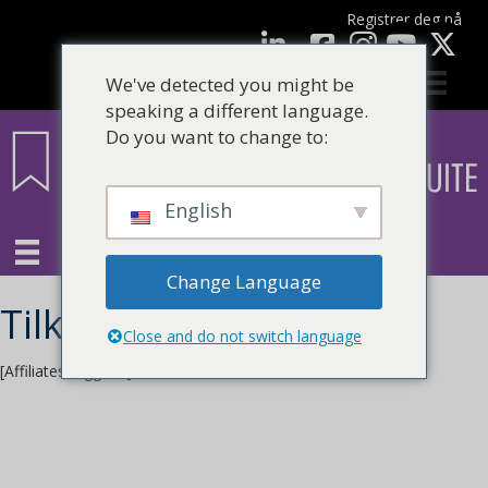
Registrer deg nå
Facebook
LinkedIn
YouTube
We've detected you might be
speaking a different language.
Do you want to change to:
English
Change Language
Tilknyttet pålogging
Close and do not switch language
[AffiliatesLogg inn]