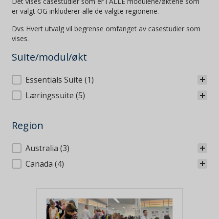
Det vises casestudier som er i ALLE modulene/øktene som
er valgt OG inkluderer alle de valgte regionene.
Dvs Hvert utvalg vil begrense omfanget av casestudier som
vises.
Suite/modul/økt
Suite/modul/økt
Essentials Suite
(1)
Læringssuite
(5)
Region
Region
Australia
(3)
Canada
(4)