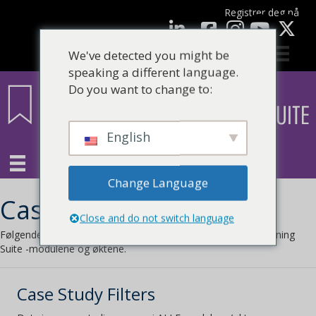
Registrer deg nå
Facebook
LinkedIn
YouTube
We've detected you might be
speaking a different language.
Do you want to change to:
English
Change Language
Casestudier
Close and do not switch language
Følgende er casestudier som det refereres til i CLARITY Learning
Suite -modulene og øktene.
Case Study Filters