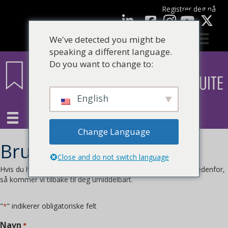
Registrer deg nå
Facebook
LinkedIn
YouTube
We've detected you might be
speaking a different language.
Do you want to change to:
English
Change Language
Brukerstøtte
Close and do not switch language
Hvis du har et problem du trenger hjelp til, fyll ut skjemaet nedenfor,
så kommer vi tilbake til deg umiddelbart.
"
" indikerer obligatoriske felt
*
Navn
*