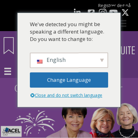
Registrer deg nå
Facebook
LinkedIn
YouTube
We've detected you might be
speaking a different language.
Do you want to change to:
English
Change Language
Close and do not switch language