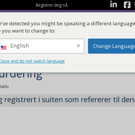
Facebo
LinkedIn
Registrer deg nå
've detected you might be speaking a different language
 you want to change to:
English
Change Languag
Ressurser
Læringss
Close and do not switch language
urdering
tario
registrert i suiten som refererer til den