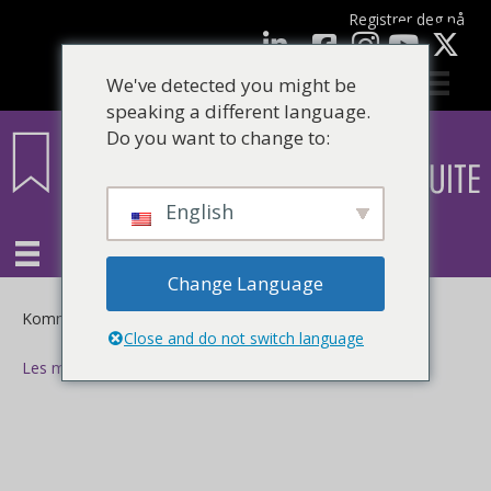
Registrer deg nå
Facebook
LinkedIn
YouTube
We've detected you might be
speaking a different language.
Do you want to change to:
English
Change Language
for
Kommentarer er skrudd av
Close and do not switch language
Les mer