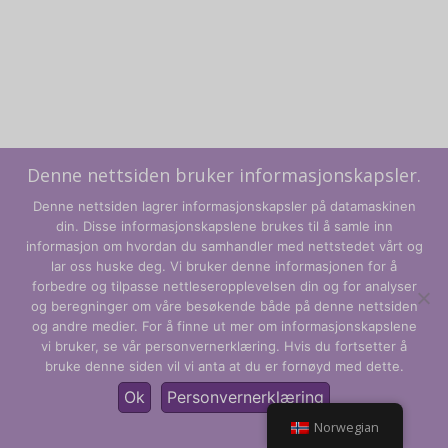
Denne nettsiden bruker informasjonskapsler.
Denne nettsiden lagrer informasjonskapsler på datamaskinen
din. Disse informasjonskapslene brukes til å samle inn
informasjon om hvordan du samhandler med nettstedet vårt og
lar oss huske deg. Vi bruker denne informasjonen for å
forbedre og tilpasse nettleseropplevelsen din og for analyser
og beregninger om våre besøkende både på denne nettsiden
Vilkår og betingelser
og andre medier. For å finne ut mer om informasjonskapslene
vi bruker, se vår personvernerklæring. Hvis du fortsetter å
Personvernregler
bruke denne siden vil vi anta at du er fornøyd med dette.
© CLARITY Learning Suite Global Inc. Med enerett.
Ok
Personvernerklæring
Norwegian