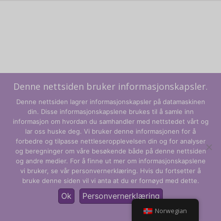
Denne nettsiden bruker informasjonskapsler.
Denne nettsiden lagrer informasjonskapsler på datamaskinen
din. Disse informasjonskapslene brukes til å samle inn
informasjon om hvordan du samhandler med nettstedet vårt og
lar oss huske deg. Vi bruker denne informasjonen for å
forbedre og tilpasse nettleseropplevelsen din og for analyser
og beregninger om våre besøkende både på denne nettsiden
Vilkår og betingelser
og andre medier. For å finne ut mer om informasjonskapslene
vi bruker, se vår personvernerklæring. Hvis du fortsetter å
Personvernregler
bruke denne siden vil vi anta at du er fornøyd med dette.
© CLARITY Learning Suite Global Inc. Med enerett.
Ok
Personvernerklæring
Norwegian