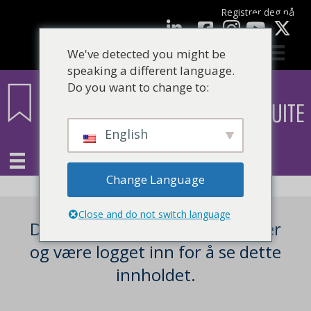
Registrer deg nå
Facebook
LinkedIn
YouTube
We've detected you might be
speaking a different language.
Do you want to change to:
English
Change Language
Close and do not switch language
Du må være en registrert bruker
og være logget inn for å se dette
innholdet.